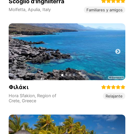
Scoglio d'Inghilterra
Molfetta
,
Apulia
,
Italy
Familiares y amigos
Φιλάκι
Hora Sfakion
,
Region of
Relajante
Crete
,
Greece