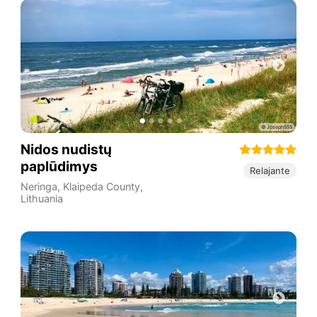
Nidos nudistų
paplūdimys
Relajante
Neringa
,
Klaipeda County
,
Lithuania