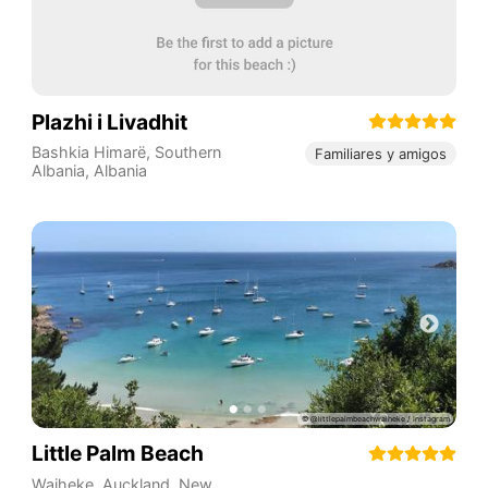
Plazhi i Livadhit
Bashkia Himarë
,
Southern
Familiares y amigos
Albania
,
Albania
Little Palm Beach
Waiheke
,
Auckland
,
New