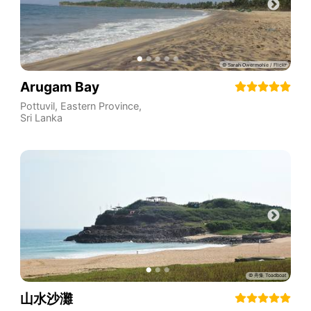
Arugam Bay
Pottuvil
,
Eastern Province
,
Sri Lanka
山水沙灘