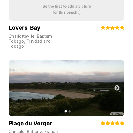
Lovers' Bay
Charlotteville
,
Eastern
Tobago
,
Trinidad and
Tobago
Plage du Verger
Cancale
,
Brittany
,
France