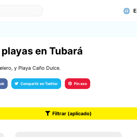
 playas en Tubará
elero, y Playa Caño Dulce.
ook
Compartir en Twitter
Pin eso
Filtrar (aplicado)