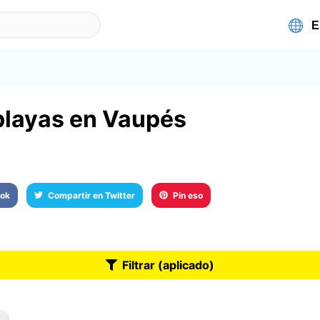
 playas en Vaupés
ook
Compartir en Twitter
Pin eso
Filtrar (aplicado)