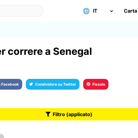
Carta
er correre a Senegal
u Facebook
Condividere su Twitter
Fissalo
Filtro (applicato)