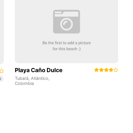
Playa Caño Dulce
Tubará
,
Atlántico
,
i
Colombia