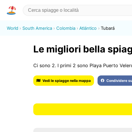
World
South America
Colombia
Atlántico
Tubará
Le migliori bella spia
Ci sono 2. I primi 2 sono Playa Puerto Veler
Vedi le spiagge nella mappa
Condividere s