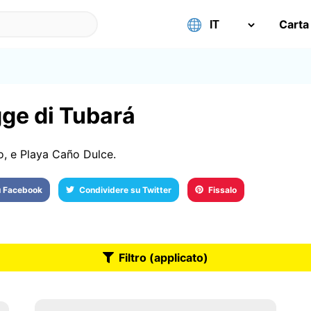
Carta
gge di Tubará
o, e Playa Caño Dulce.
u Facebook
Condividere su Twitter
Fissalo
Filtro (applicato)