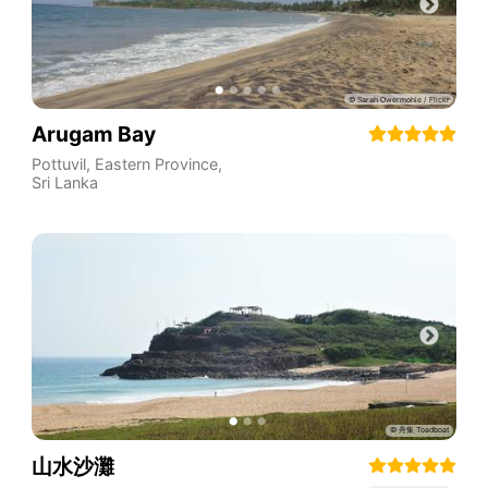
Arugam Bay
Pottuvil
,
Eastern Province
,
Sri Lanka
山水沙灘