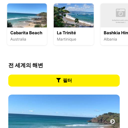
Cabarita Beach
La Trinité
Bashkia Hi
Australia
Martinique
Albania
전 세계의 해변
필터