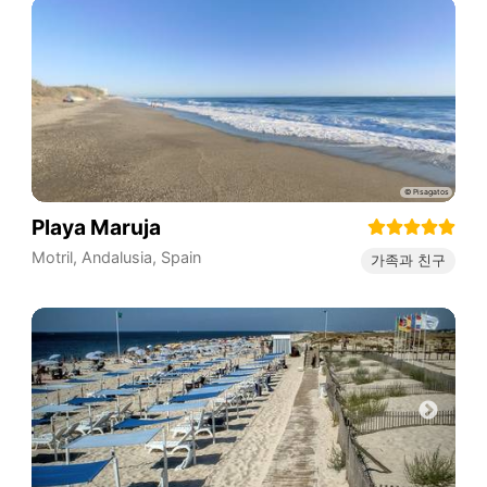
Playa Maruja
Motril
,
Andalusia
,
Spain
가족과 친구