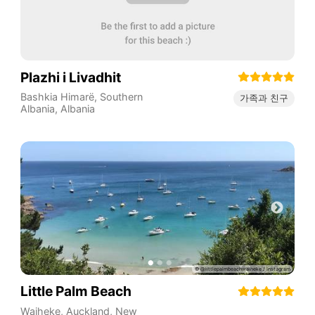
Plazhi i Livadhit
Bashkia Himarë
,
Southern
가족과 친구
Albania
,
Albania
Little Palm Beach
Waiheke
,
Auckland
,
New