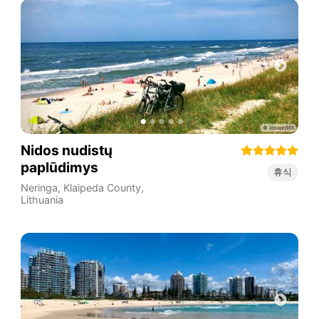
Nidos nudistų
paplūdimys
휴식
Neringa
,
Klaipeda County
,
Lithuania