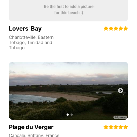
Lovers' Bay
Charlotteville
,
Eastern
Tobago
,
Trinidad and
Tobago
Plage du Verger
Cancale
,
Brittany
,
France