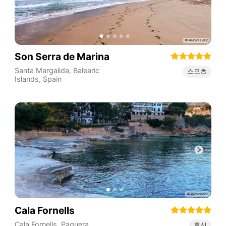
Son Serra de Marina
Santa Margalida
,
Balearic
스포츠
Islands
,
Spain
Cala Fornells
Cala Fornells, Paguera,
휴식