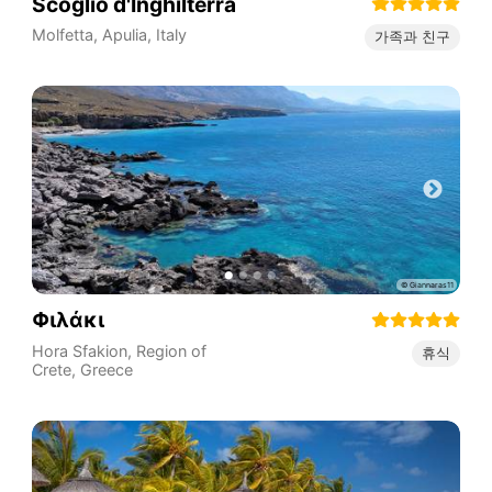
Scoglio d'Inghilterra
Molfetta
,
Apulia
,
Italy
가족과 친구
Φιλάκι
Hora Sfakion
,
Region of
휴식
Crete
,
Greece