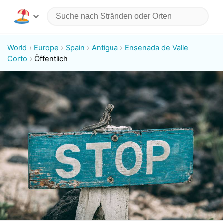
World
Europe
Spain
Antigua
Ensenada de Valle
Corto
Öffentlich