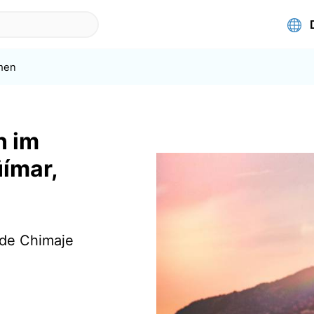
men
n im
üímar,
 de Chimaje