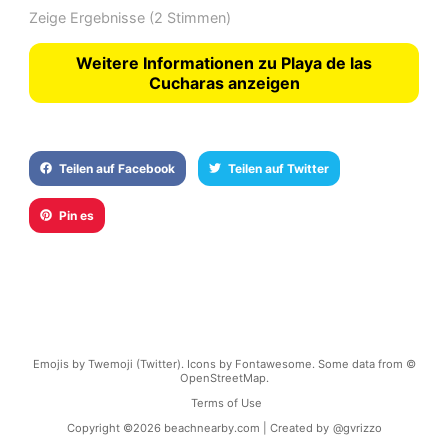
Zeige Ergebnisse
(2 Stimmen)
Weitere Informationen zu Playa de las
Cucharas anzeigen
Teilen auf Facebook
Teilen auf Twitter
Pin es
Emojis by Twemoji (Twitter). Icons by Fontawesome. Some data from ©
OpenStreetMap.
Terms of Use
Copyright ©
2026
beachnearby.com | Created by
@gvrizzo