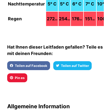
Nachttemperatur
5
° C
5
° C
6
° C
7
° C
10
° C
Regen
272
254
176
151
100
mm
mm
mm
mm
mm
Hat Ihnen dieser Leitfaden gefallen? Teile es
mit deinen Freunden:
Teilen auf Facebook
Teilen auf Twitter
Pin es
Allgemeine Information