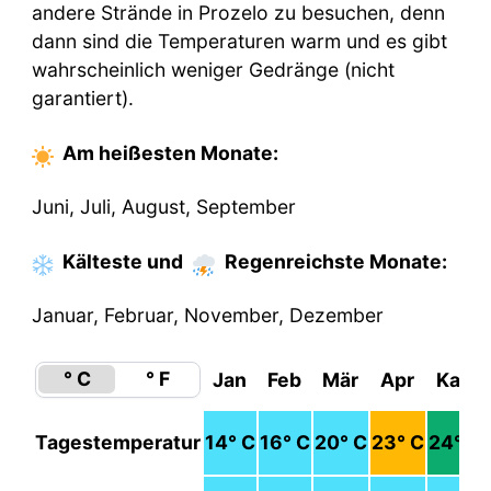
andere Strände in Prozelo zu besuchen, denn
dann sind die Temperaturen warm und es gibt
wahrscheinlich weniger Gedränge (nicht
garantiert).
Am heißesten
Monate
:
Juni, Juli, August, September
Kälteste
und
Regenreichste
Monate
:
Januar, Februar, November, Dezember
° C
° F
Jan
Feb
Mär
Apr
Kan
Tagestemperatur
14
° C
16
° C
20
° C
23
° C
24
° C