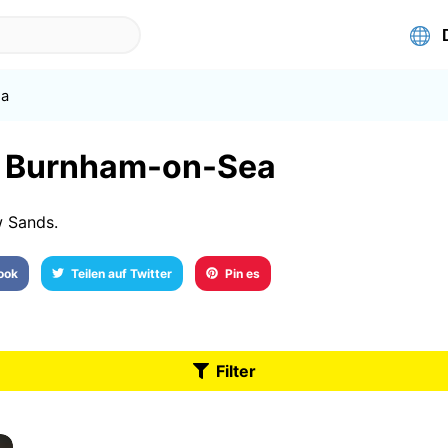
ea
in Burnham-on-Sea
w Sands.
book
Teilen auf Twitter
Pin es
Filter