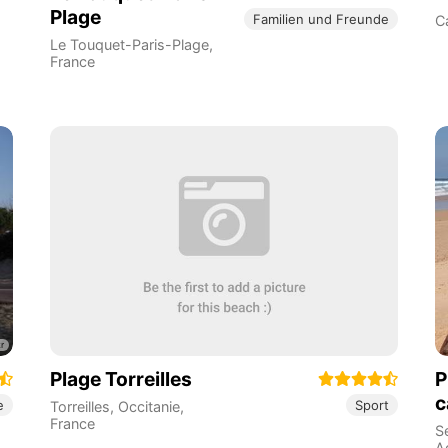
Plage
Familien und Freunde
C
Le Touquet-Paris-Plage
,
France
Plage Torreilles
P
c
e
Sport
Torreilles
,
Occitanie
,
France
S
A