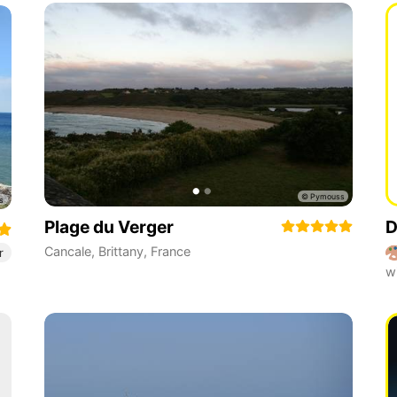
Plage du Verger
D
Cancale
,
Brittany
,
France
r
w