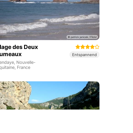
lage des Deux
umeaux
Entspannend
endaye
,
Nouvelle-
quitaine
,
France