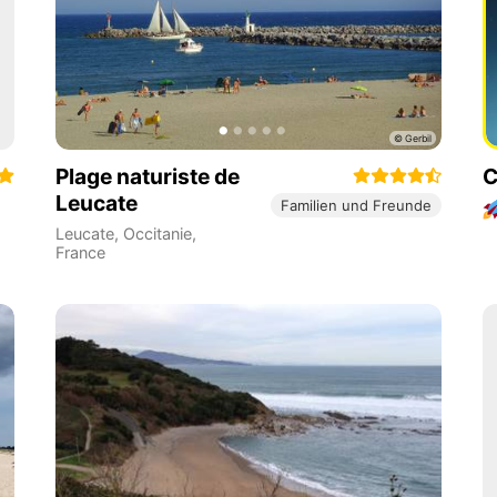
Plage naturiste de
C
Leucate
Familien und Freunde
Leucate
,
Occitanie
,
France