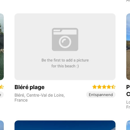
Bléré plage
P
C
e
Entspannend
Bléré
,
Centre-Val de Loire
,
France
L
F