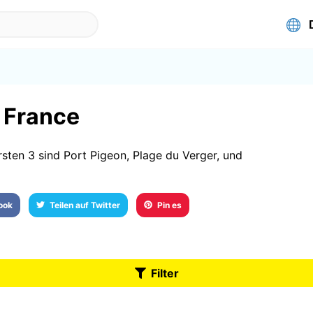
n France
sten 3 sind Port Pigeon, Plage du Verger, und
book
Teilen auf Twitter
Pin es
Filter