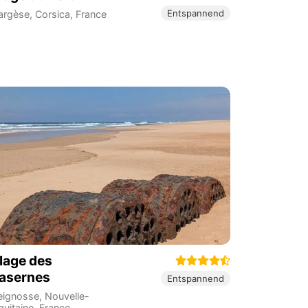
Entspannend
argèse
,
Corsica
,
France
lage des
asernes
Entspannend
eignosse
,
Nouvelle-
quitaine
,
France