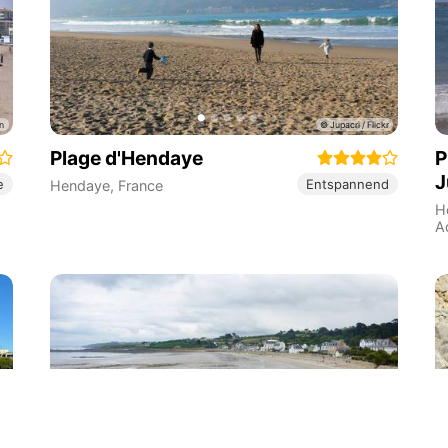
Plage d'Hendaye
P
J
e
Entspannend
Hendaye
,
France
H
A