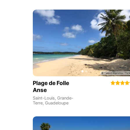
Plage de Folle
Anse
Saint-Louis
,
Grande-
Terre
,
Guadeloupe