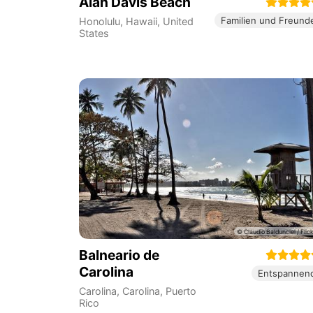
Alan Davis Beach
Familien und Freund
Honolulu
,
Hawaii
,
United
States
Balneario de
Carolina
Entspannen
Carolina
,
Carolina
,
Puerto
Rico