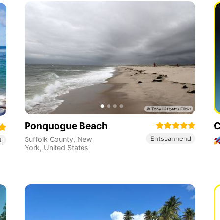
Ponquogue Beach
C
Entspannend
Suffolk County
,
New
t
York
,
United States