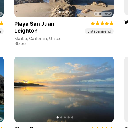
W
Playa San Juan
Leighton
e
Entspannend
Malibu
,
California
,
United
States