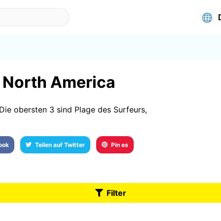
n North America
ie obersten 3 sind Plage des Surfeurs,
book
Teilen auf Twitter
Pin es
Filter