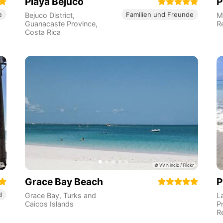
Playa Bejuco
P
e
Familien und Freunde
Bejuco District
,
M
Guanacaste Province
,
R
Costa Rica
Grace Bay Beach
P
d
Grace Bay
,
Turks and
L
Caicos Islands
P
R