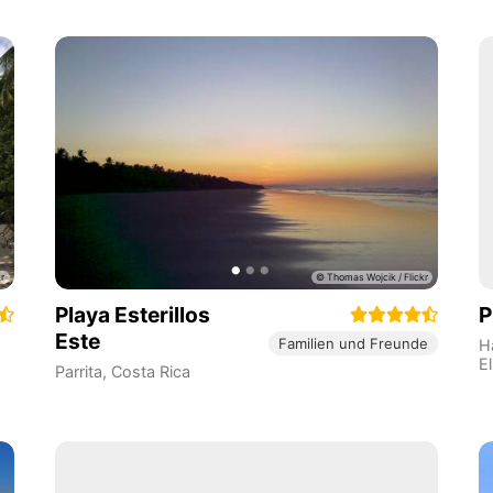
Playa Esterillos
P
Este
Familien und Freunde
H
E
Parrita
,
Costa Rica