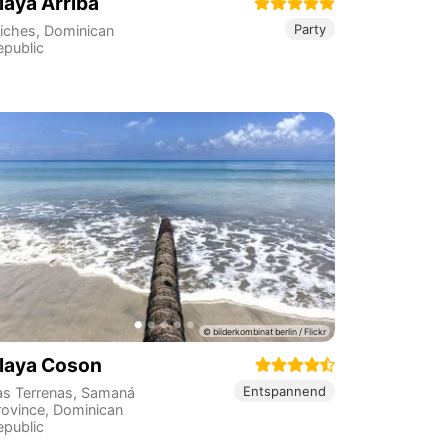
laya Arriba
Party
iches
,
Dominican
epublic
laya Coson
Entspannend
as Terrenas
,
Samaná
rovince
,
Dominican
epublic