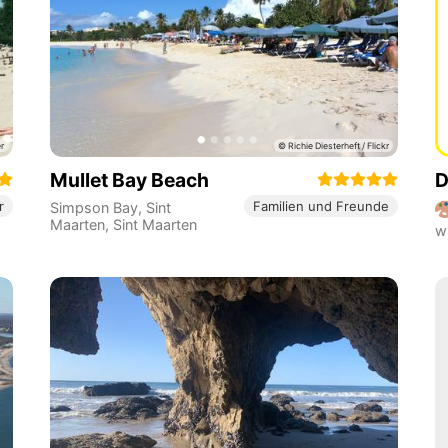
Mullet Bay Beach
D
r
Familien und Freunde
Simpson Bay
,
Sint
Maarten
,
Sint Maarten
w