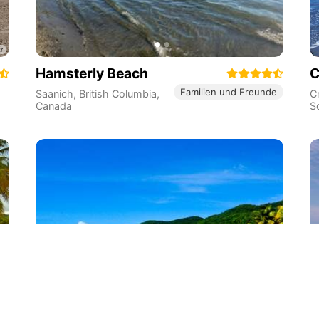
Hamsterly Beach
C
Familien und Freunde
Saanich
,
British Columbia
,
C
Canada
S