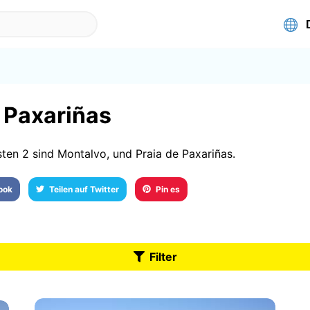
n Paxariñas
ten 2 sind Montalvo, und Praia de Paxariñas.
book
Teilen auf Twitter
Pin es
Filter