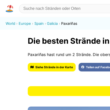
World
Europe
Spain
Galicia
Paxariñas
Die besten Strände i
Paxariñas hast rund um 2 Strände. Die obers
Siehe Strände in der Karte
Teilen auf Face