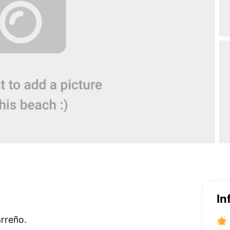
In
arreño.