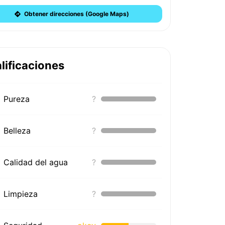
Obtener direcciones (Google Maps)
lificaciones
Pureza
?
Belleza
?
Calidad del agua
?
Limpieza
?