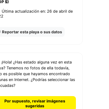
OP $)
Última actualización en:
26 de abril de
22
Reportar esta playa o sus datos
¡Hola! ¿Has estado alguna vez en esta
ya? Tenemos
no fotos
de ella todavía,
o es posible que hayamos encontrado
unas en Internet.
¿Podrías seleccionar las
ecuadas?
Por supuesto, revisar imágenes
sugeridas