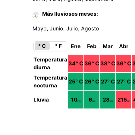
Más lluviosos meses:
Mayo, Junio, Julio, Agosto
° C
° F
Ene
Feb
Mar
Abr
Temperatura
34
° C
36
° C
38
° C
36
° C
diurna
Temperatura
25
° C
26
° C
27
° C
27
° C
nocturna
Lluvia
10
6
28
215
mm
mm
mm
mm