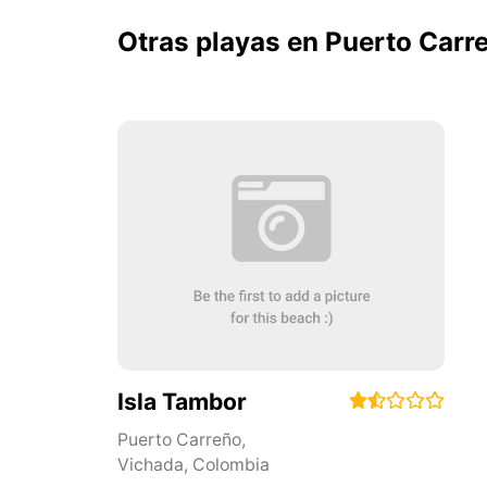
Otras playas en Puerto Carr
Isla Tambor
Puerto Carreño
,
Vichada
,
Colombia