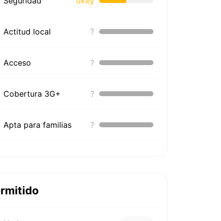
Seguridad
okey
Actitud local
?
Acceso
?
Cobertura 3G+
?
Apta para familias
?
rmitido