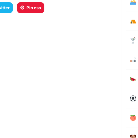
itter
Pin eso