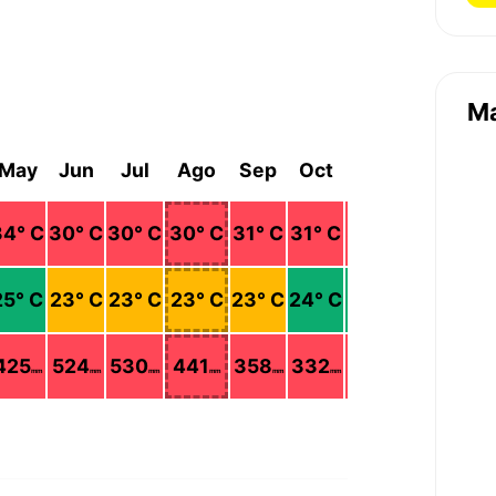
M
May
Jun
Jul
Ago
Sep
Oct
Nov
Dic
34
° C
30
° C
30
° C
30
° C
31
° C
31
° C
32
° C
33
° C
25
° C
23
° C
23
° C
23
° C
23
° C
24
° C
24
° C
24
° C
425
524
530
441
358
332
200
32
mm
mm
mm
mm
mm
mm
mm
mm