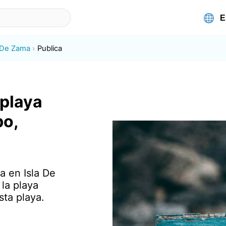
a De Zama
Publica
 playa
bo,
a en Isla De
la playa
ta playa.