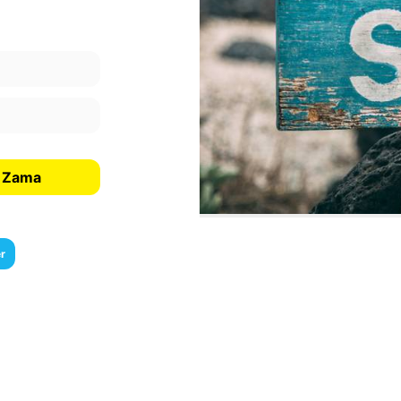
e Zama
r