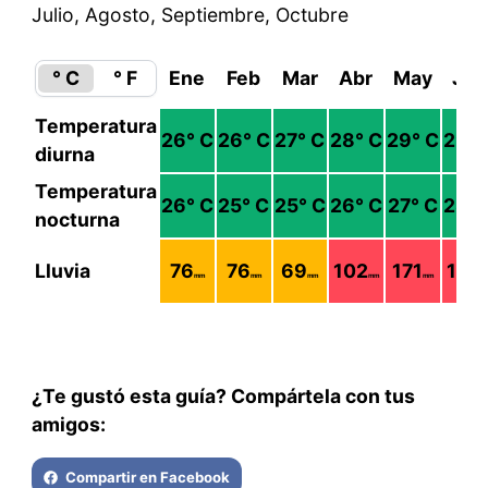
Julio, Agosto, Septiembre, Octubre
° C
° F
Ene
Feb
Mar
Abr
May
Jun
Temperatura
26
° C
26
° C
27
° C
28
° C
29
° C
29
° 
diurna
Temperatura
26
° C
25
° C
25
° C
26
° C
27
° C
28
° 
nocturna
Lluvia
76
76
69
102
171
124
mm
mm
mm
mm
mm
m
¿Te gustó esta guía? Compártela con tus
amigos:
Compartir en Facebook