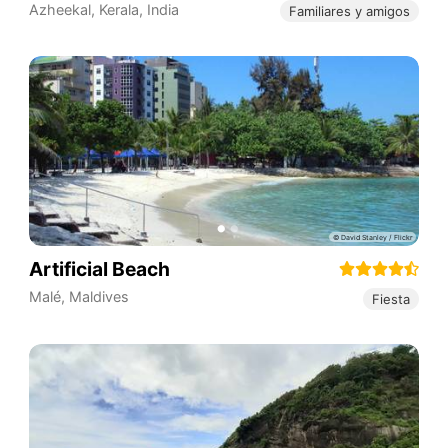
Azheekal
,
Kerala
,
India
Familiares y amigos
Artificial Beach
Malé
,
Maldives
Fiesta