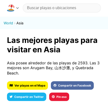
World
Asia
Las mejores playas para
visitar en Asia
Asia posee alrededor de las playas de 2593. Las 3
mejores son Arugam Bay, 山水沙灘, y Quebrada
Beach.
Ver playas en el Mapa
Compartir en Facebook
Compartir en Twitter
Pin eso