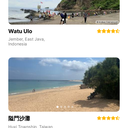
Watu Ulo
Jember
,
East Java
,
Indonesia
隘門沙灘
Huxi Township
,
Taiwan