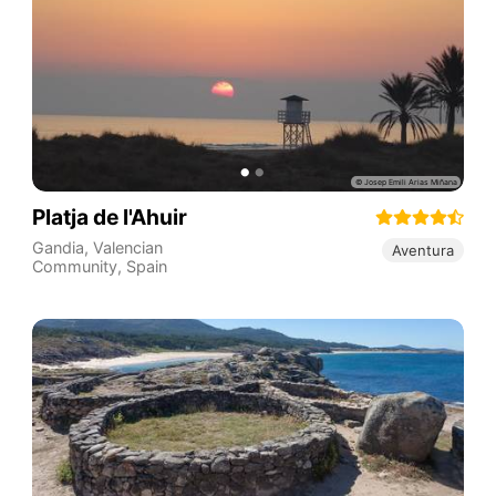
Platja de l'Ahuir
Gandia
,
Valencian
Aventura
Community
,
Spain