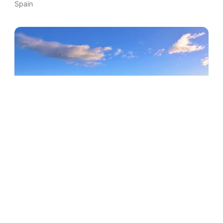
Spain
Playa de Calblanque
Cartagena
,
Region of Murcia
,
Relajante
Spain