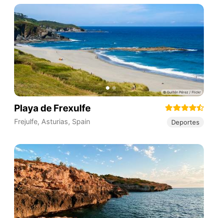
Playa de Frexulfe
Frejulfe
,
Asturias
,
Spain
Deportes