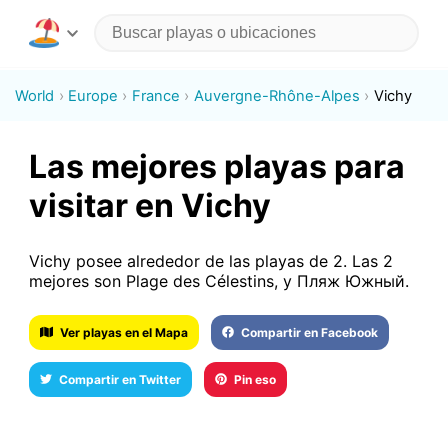
World
Europe
France
Auvergne-Rhône-Alpes
Vichy
Las mejores playas para
visitar en Vichy
Vichy posee alrededor de las playas de 2. Las 2
mejores son Plage des Célestins, y Пляж Южный.
Ver playas en el Mapa
Compartir en Facebook
Compartir en Twitter
Pin eso