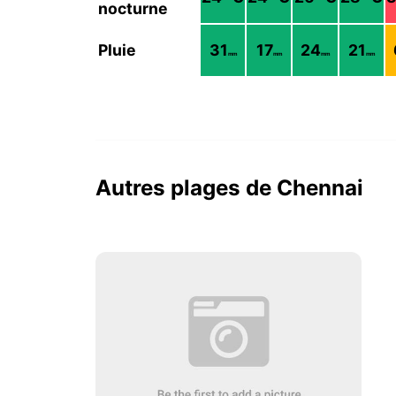
nocturne
Pluie
31
17
24
21
mm
mm
mm
mm
Autres plages de Chennai