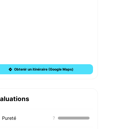
Obtenir un itinéraire (Google Maps)
aluations
Pureté
?