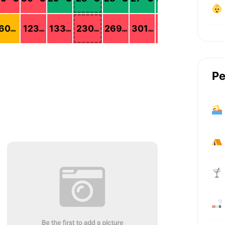
60
123
133
230
269
301
416
198
mm
mm
mm
mm
mm
mm
mm
mm
Pe