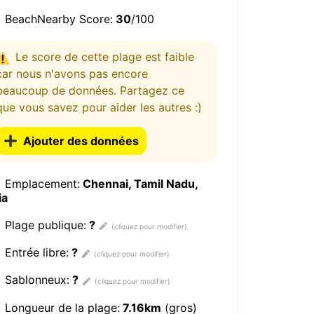
BeachNearby Score:
30
/100
Le score de cette plage est faible
car nous n'avons pas encore
beaucoup de données. Partagez ce
que vous savez pour aider les autres :)
Ajouter des données
Emplacement:
Chennai, Tamil Nadu,
ia
Plage publique:
?
Entrée libre:
?
Sablonneux:
?
Longueur de la plage:
7.16km
(gros)