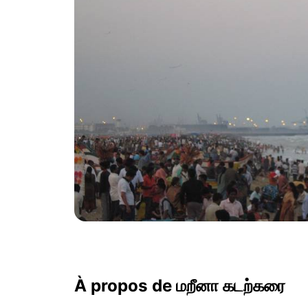
À propos de மறீனா கடற்கரை