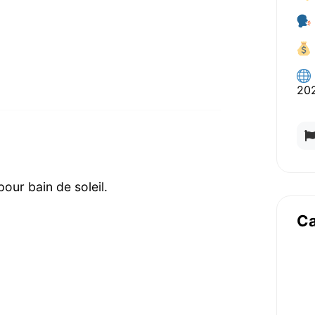
20
ur bain de soleil.
Ca