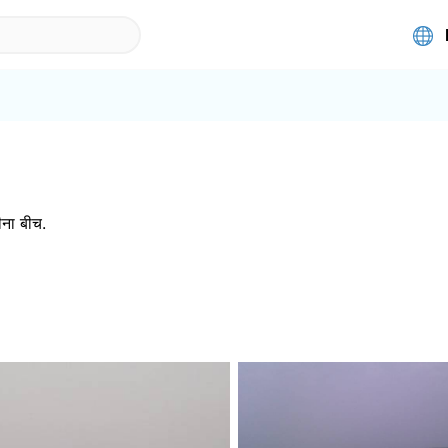
ना बीच
.