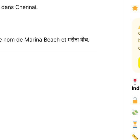
e dans Chennai.
 nom de Marina Beach et मरीना बीच.
Ind