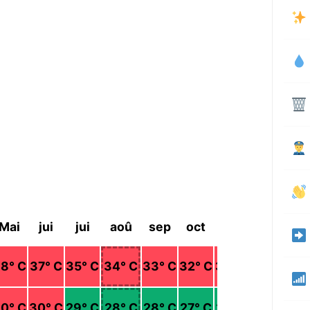
Mai
jui
jui
aoû
sep
oct
nov
déc
38
° C
37
° C
35
° C
34
° C
33
° C
32
° C
30
° C
28
° C
30
° C
30
° C
29
° C
28
° C
28
° C
27
° C
26
° C
24
° C