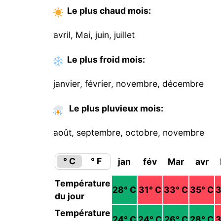
Le plus chaud
mois
:
avril, Mai, juin, juillet
Le plus froid
mois
:
janvier, février, novembre, décembre
Le plus pluvieux mois:
août, septembre, octobre, novembre
° C
° F
jan
fév
Mar
avr
Température
28
° C
31
° C
33
° C
35
° C
du jour
Température
24
° C
24
° C
26
° C
28
° C