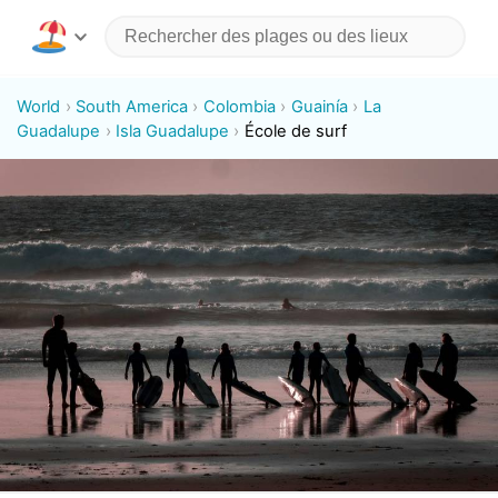
World
South America
Colombia
Guainía
La
Guadalupe
Isla Guadalupe
École de surf