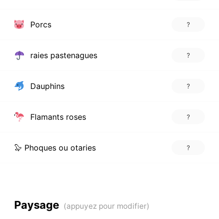
Porcs
?
raies pastenagues
?
Dauphins
?
Flamants roses
?
🦭 Phoques ou otaries
?
Paysage