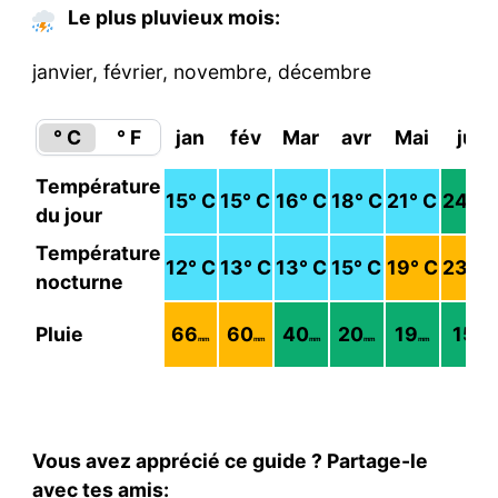
Le plus pluvieux mois:
janvier, février, novembre, décembre
° C
° F
jan
fév
Mar
avr
Mai
jui
Température
15
° C
15
° C
16
° C
18
° C
21
° C
24
° C
du jour
Température
12
° C
13
° C
13
° C
15
° C
19
° C
23
° C
nocturne
Pluie
66
60
40
20
19
15
mm
mm
mm
mm
mm
mm
Vous avez apprécié ce guide ? Partage-le
avec tes amis: