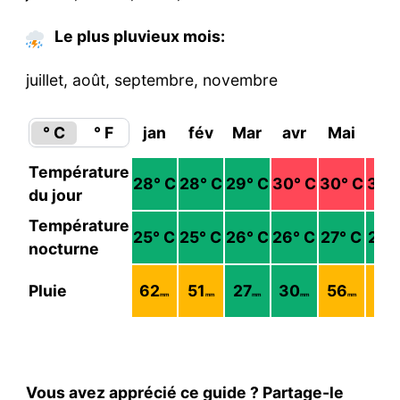
Le plus pluvieux mois:
juillet, août, septembre, novembre
° C
° F
jan
fév
Mar
avr
Mai
jui
Température
28
° C
28
° C
29
° C
30
° C
30
° C
30
°
du jour
Température
25
° C
25
° C
26
° C
26
° C
27
° C
27
°
nocturne
Pluie
62
51
27
30
56
74
mm
mm
mm
mm
mm
m
Vous avez apprécié ce guide ? Partage-le