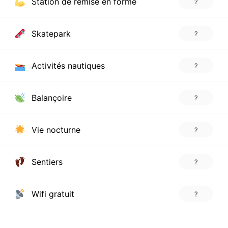
Station de remise en forme
?
Skatepark
?
Activités nautiques
?
Balançoire
?
Vie nocturne
?
Sentiers
?
Wifi gratuit
?