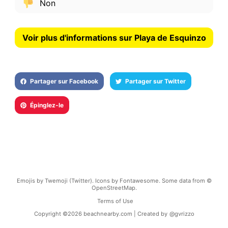
Non
Voir plus d'informations sur Playa de Esquinzo
Partager sur Facebook
Partager sur Twitter
Épinglez-le
Emojis by Twemoji (Twitter). Icons by Fontawesome. Some data from ©
OpenStreetMap.
Terms of Use
Copyright ©
2026
beachnearby.com | Created by
@gvrizzo