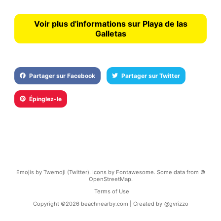
Voir plus d'informations sur Playa de las
Galletas
Partager sur Facebook
Partager sur Twitter
Épinglez-le
Emojis by Twemoji (Twitter). Icons by Fontawesome. Some data from ©
OpenStreetMap.
Terms of Use
Copyright ©
2026
beachnearby.com | Created by
@gvrizzo