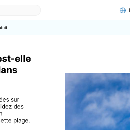
tuit
st-elle
dans
ées sur
Aidez des
n
ette plage.