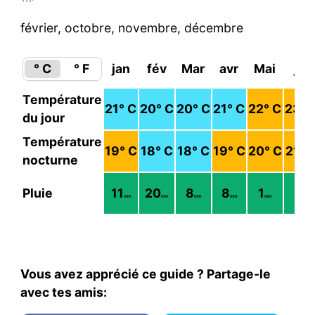
février, octobre, novembre, décembre
° C
° F
jan
fév
Mar
avr
Mai
jui
Température
21
° C
20
° C
20
° C
21
° C
22
° C
23
° 
du jour
Température
19
° C
18
° C
18
° C
19
° C
20
° C
21
° 
nocturne
Pluie
11
20
8
8
1
1
mm
mm
mm
mm
mm
mm
Vous avez apprécié ce guide ? Partage-le
avec tes amis: