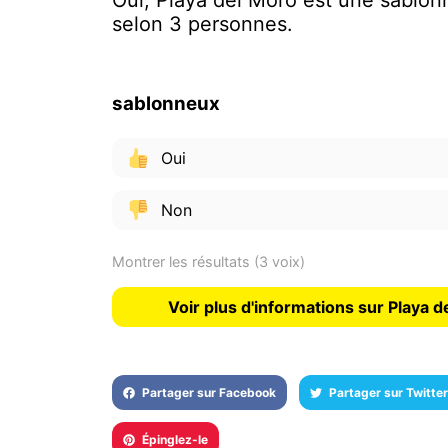
Oui, Playa del Moro est une sablo
selon 3 personnes.
sablonneux
Oui
Non
Montrer les résultats
(3 voix)
Voir plus d'informations sur Playa 
Partager sur Facebook
Partager sur Twitter
Épinglez-le