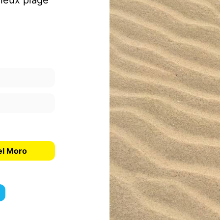
nneux plage
del Moro