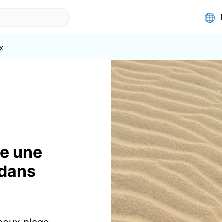
x
le une
 dans