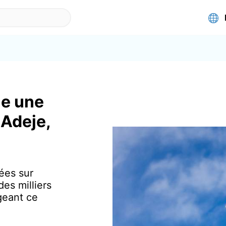
le une
 Adeje,
ées sur
es milliers
geant ce