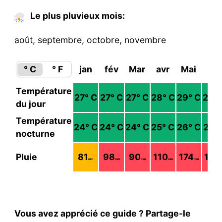
Le plus pluvieux mois:
août, septembre, octobre, novembre
° C
° F
jan
fév
Mar
avr
Mai
jui
Température
27
° C
27
° C
27
° C
28
° C
29
° C
29
°
du jour
Température
24
° C
24
° C
24
° C
25
° C
26
° C
27
° 
nocturne
Pluie
81
98
90
110
174
124
mm
mm
mm
mm
mm
Vous avez apprécié ce guide ? Partage-le