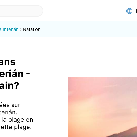
e Interián
Natation
dans
erián -
pain?
ées sur
terián.
 la plage en
ette plage.