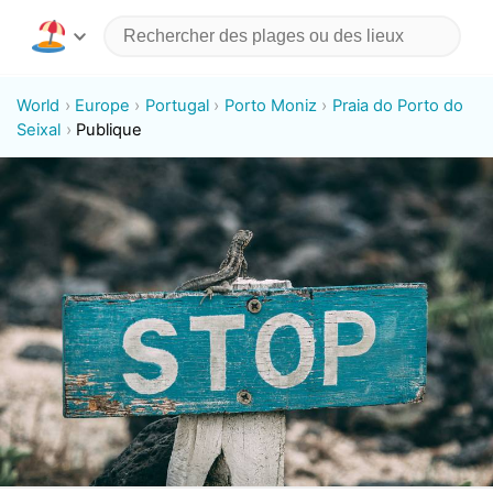
World
Europe
Portugal
Porto Moniz
Praia do Porto do
Seixal
Publique