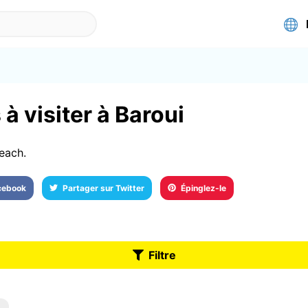
à visiter à Baroui
each.
acebook
Partager sur Twitter
Épinglez-le
Filtre