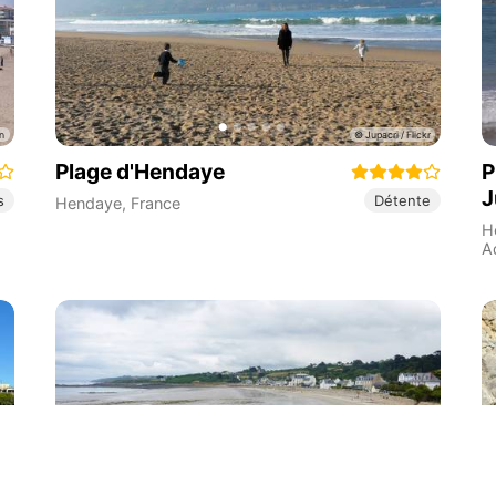
Plage d'Hendaye
P
J
s
Détente
Hendaye
,
France
H
A