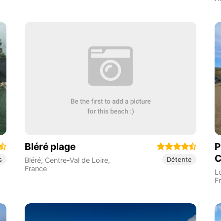
Bléré plage
P
C
s
Détente
Bléré
,
Centre-Val de Loire
,
France
L
F