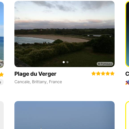
Plage du Verger
C
Cancale
,
Brittany
,
France
e