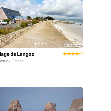
lage de Langoz
octudy
,
France