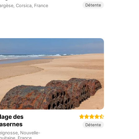
Détente
argèse
,
Corsica
,
France
lage des
asernes
Détente
eignosse
,
Nouvelle-
quitaine
,
France