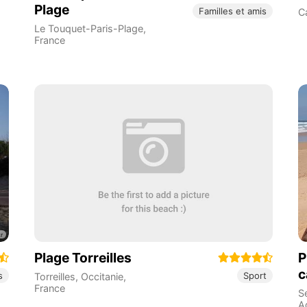
Plage
Familles et amis
C
Le Touquet-Paris-Plage
,
France
Plage Torreilles
P
c
s
Sport
Torreilles
,
Occitanie
,
France
S
A