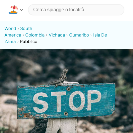
World
South
America
Colombia
Vichada
Cumaribo
Isla De
Zama
Pubblico