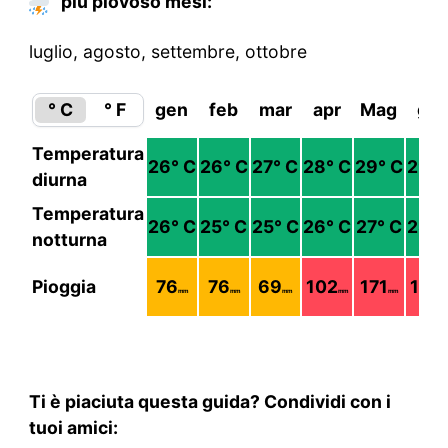
più piovoso mesi:
luglio, agosto, settembre, ottobre
° C
° F
gen
feb
mar
apr
Mag
giu
Temperatura
26
° C
26
° C
27
° C
28
° C
29
° C
29
° 
diurna
Temperatura
26
° C
25
° C
25
° C
26
° C
27
° C
28
° 
notturna
Pioggia
76
76
69
102
171
124
mm
mm
mm
mm
mm
m
Ti è piaciuta questa guida? Condividi con i
tuoi amici: