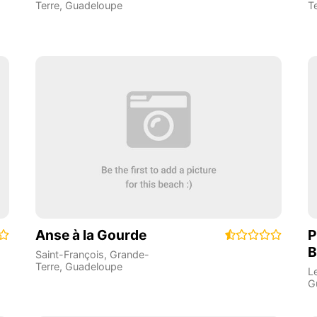
Terre
,
Guadeloupe
T
Anse à la Gourde
P
B
Saint-François
,
Grande-
Terre
,
Guadeloupe
L
G