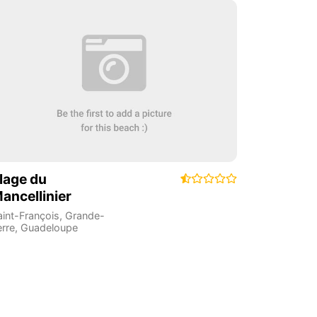
lage du
ancellinier
aint-François
,
Grande-
erre
,
Guadeloupe