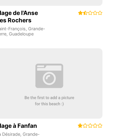
lage de l'Anse
es Rochers
aint-François
,
Grande-
erre
,
Guadeloupe
lage à Fanfan
a Désirade
,
Grande-