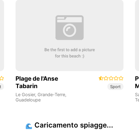
Plage de l'Anse
P
Tabarin
M
t
Sport
Le Gosier
,
Grande-Terre
,
S
Guadeloupe
T