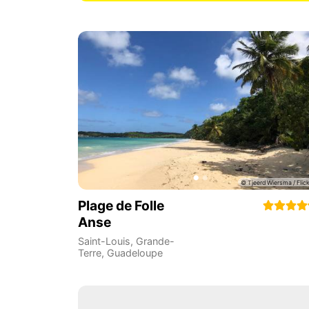
Plage de Folle
Anse
Saint-Louis
,
Grande-
Terre
,
Guadeloupe