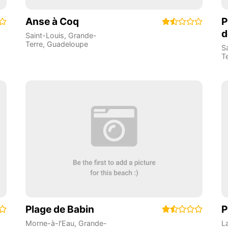
Anse à Coq
P
d
Saint-Louis
,
Grande-
Terre
,
Guadeloupe
S
T
Plage de Babin
P
Morne-à-l'Eau
,
Grande-
L