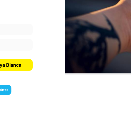
aya Blanca
itter