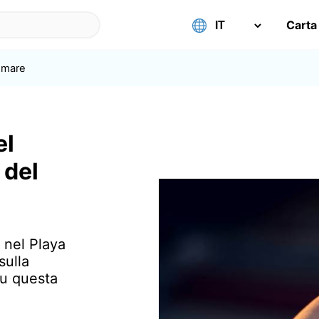
Carta
umare
el
 del
 nel Playa
sulla
su questa