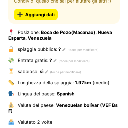
Condividi quello che sai per aiutare gli altri :)
Aggiungi dati
Posizione:
Boca de Pozo(Macanao), Nueva
Esparta, Venezuela
spiaggia pubblica:
?
Entrata gratis:
?
sabbioso:
sì
Lunghezza della spiaggia:
1.97km
(medio)
Lingua del paese:
Spanish
Valuta del paese:
Venezuelan bolívar (VEF Bs
F)
Valutato
2 volte