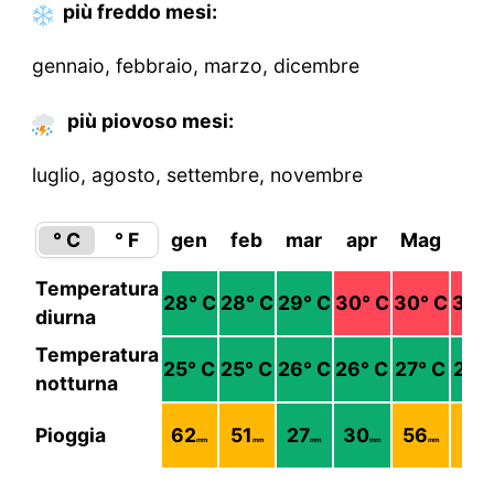
più freddo
mesi
:
gennaio, febbraio, marzo, dicembre
più piovoso mesi:
luglio, agosto, settembre, novembre
° C
° F
gen
feb
mar
apr
Mag
giu
Temperatura
28
° C
28
° C
29
° C
30
° C
30
° C
30
°
diurna
Temperatura
25
° C
25
° C
26
° C
26
° C
27
° C
27
°
notturna
Pioggia
62
51
27
30
56
74
mm
mm
mm
mm
mm
m