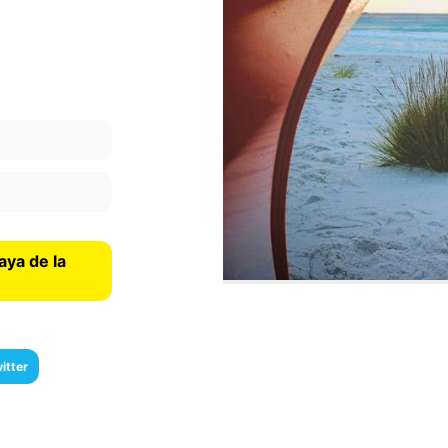
aya de la
itter