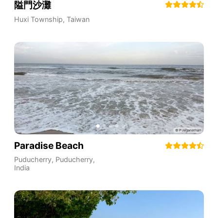
隘門沙灘
Huxi Township
,
Taiwan
Paradise Beach
Puducherry
,
Puducherry
,
India