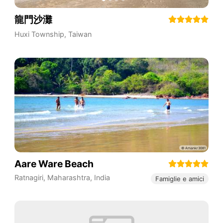
龍門沙灘
Huxi Township
,
Taiwan
Aare Ware Beach
Ratnagiri
,
Maharashtra
,
India
Famiglie e amici