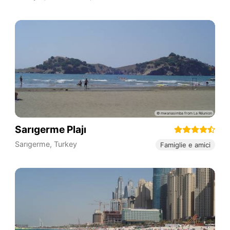
Sarıgerme Plajı
Sarıgerme
,
Turkey
Famiglie e amici