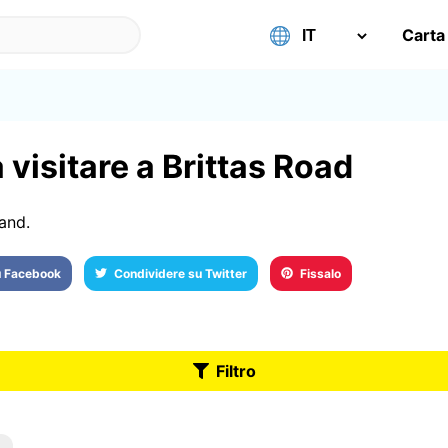
Carta
 visitare a Brittas Road
and.
u Facebook
Condividere su Twitter
Fissalo
Filtro