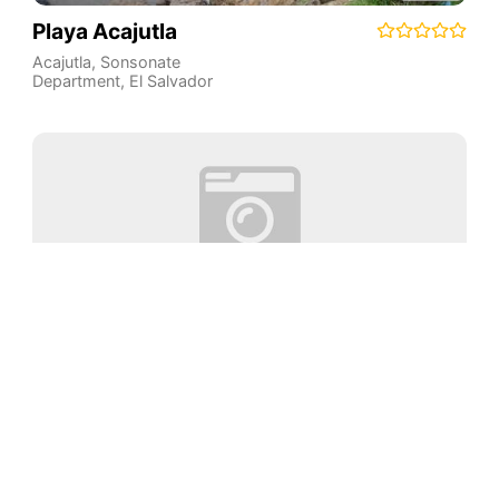
Playa Acajutla
Acajutla
,
Sonsonate
Department
,
El Salvador
Playa Los Limones
Barra de Santiago
,
Ahuachapán Department
,
El
Salvador