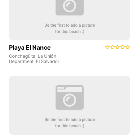
Playa El Nance
Conchagüita
,
La Unión
Department
,
El Salvador