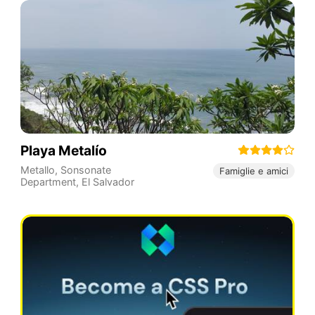
Playa Metalío
Metallo
,
Sonsonate
Famiglie e amici
Department
,
El Salvador