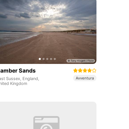
amber Sands
Avventura
ast Sussex
,
England
,
nited Kingdom