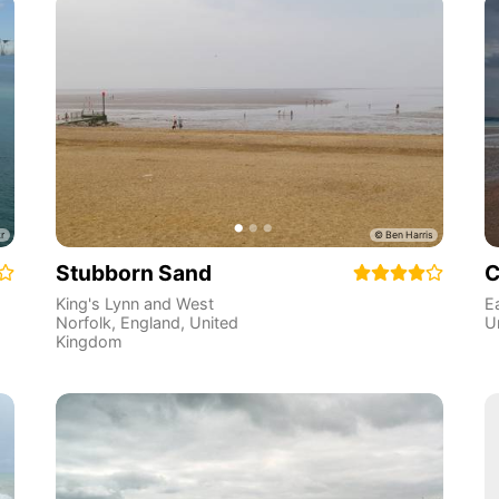
Stubborn Sand
C
King's Lynn and West
E
Norfolk
,
England
,
United
U
Kingdom