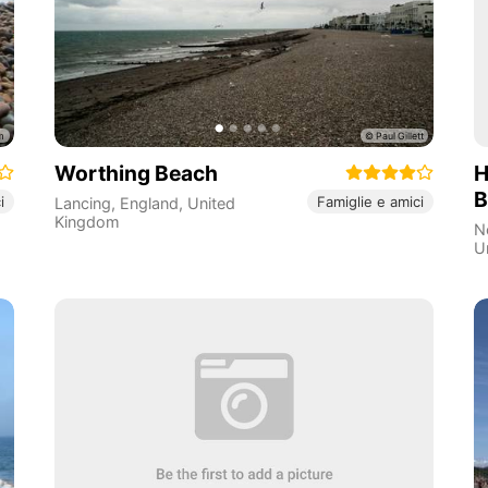
Worthing Beach
H
B
i
Famiglie e amici
Lancing
,
England
,
United
Kingdom
N
U