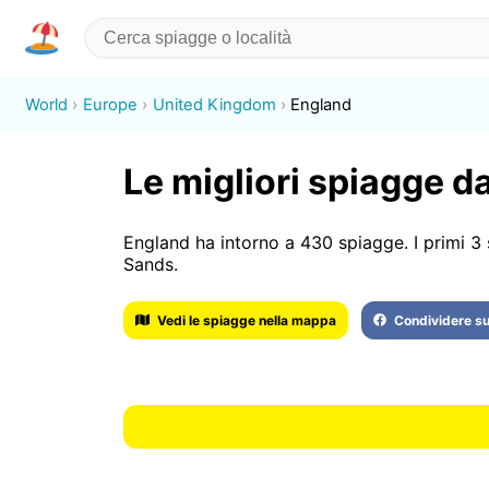
World
Europe
United Kingdom
England
Le migliori spiagge d
England ha intorno a 430 spiagge. I primi 3
Sands.
Vedi le spiagge nella mappa
Condividere s