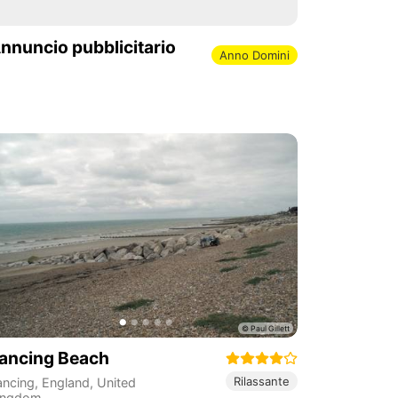
nnuncio pubblicitario
Anno Domini
ancing Beach
Rilassante
ancing
,
England
,
United
ingdom