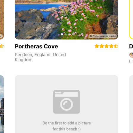
Portheras Cove
D
Pendeen
,
England
,
United
Kingdom
Li