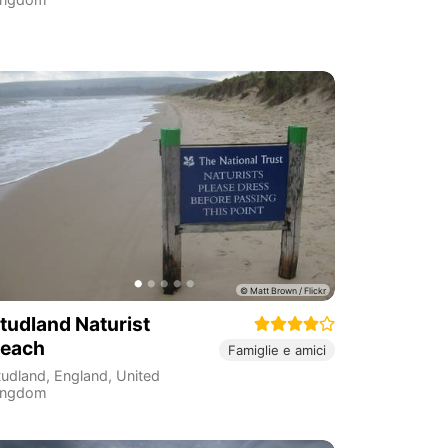
tudland Naturist
each
Famiglie e amici
tudland
,
England
,
United
ingdom