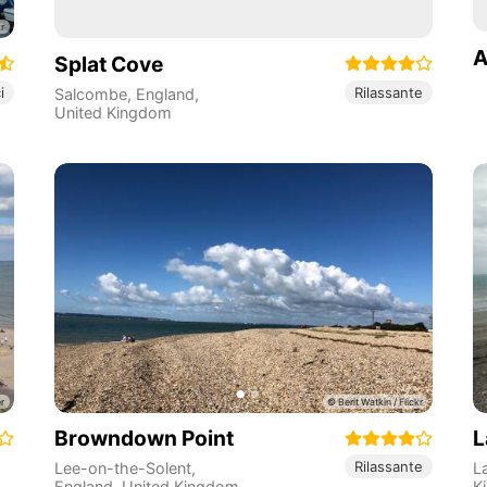
A
Splat Cove
i
Rilassante
Salcombe
,
England
,
United Kingdom
Browndown Point
L
Rilassante
Lee-on-the-Solent
,
L
England
,
United Kingdom
K