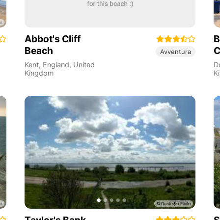
Abbot's Cliff
B
Beach
C
Avventura
Kent
,
England
,
United
D
Kingdom
K