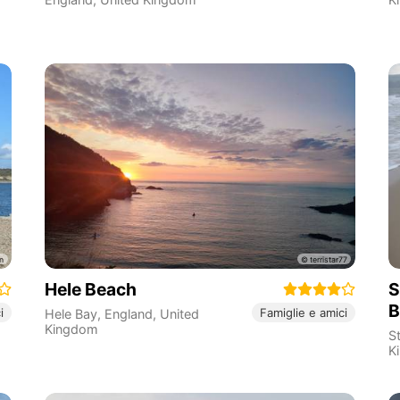
Hele Beach
S
B
i
Famiglie e amici
Hele Bay
,
England
,
United
Kingdom
S
K