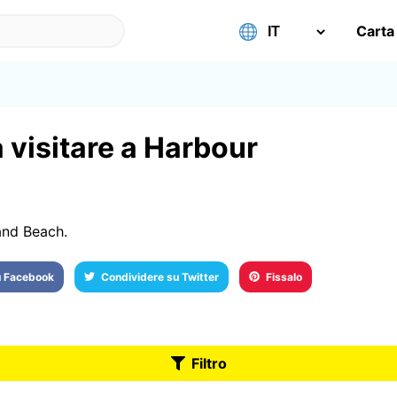
Carta
a visitare a Harbour
and Beach.
u Facebook
Condividere su Twitter
Fissalo
Filtro