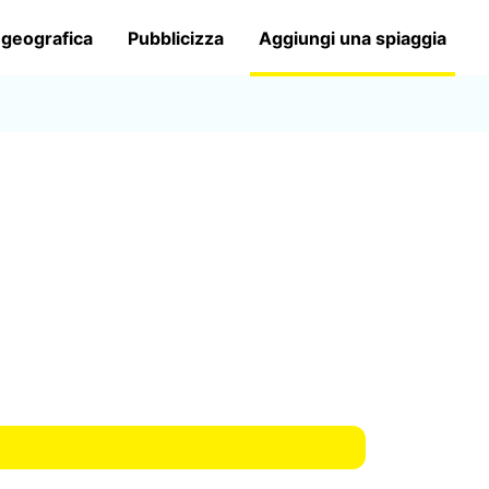
 geografica
Pubblicizza
Aggiungi una spiaggia