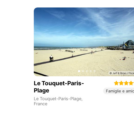
Le Touquet-Paris-
Plage
Famiglie e amic
Le Touquet-Paris-Plage
,
France