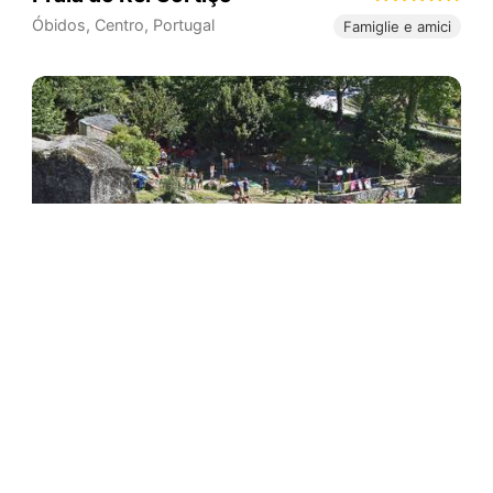
Óbidos
,
Centro
,
Portugal
Famiglie e amici
Praia Fluvial de
Loriga
Famiglie e amici
Loriga
,
Centro
,
Portugal