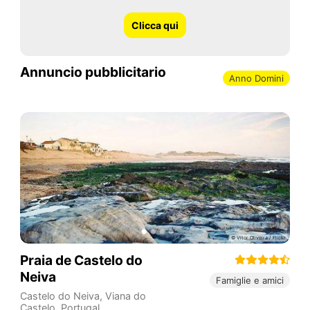
Clicca qui
Annuncio pubblicitario
Anno Domini
Praia de Castelo do
Neiva
Famiglie e amici
Castelo do Neiva
,
Viana do
Castelo
,
Portugal