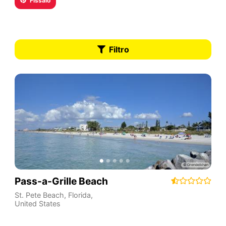
Fissalo
Filtro
Pass-a-Grille Beach
St. Pete Beach
,
Florida
,
United States