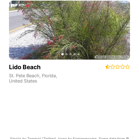
Lido Beach
St. Pete Beach
,
Florida
,
United States
Emojis by Twemoji (Twitter). Icons by Fontawesome. Some data from ©