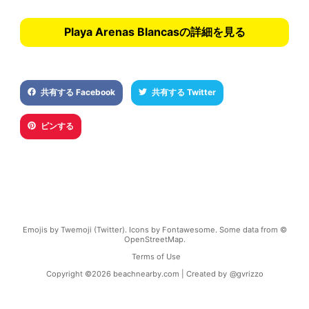
Playa Arenas Blancasの詳細を見る
共有する Facebook
共有する Twitter
ピンする
Emojis by Twemoji (Twitter). Icons by Fontawesome. Some data from ©
OpenStreetMap.
Terms of Use
Copyright ©
2026
beachnearby.com | Created by
@gvrizzo